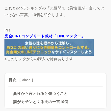
これとgooランキングの「夫婦間で（男性側が）言っては
いけない言葉」10個を紹介します。
PR
完全LINEコンプリート教材「LINEマスター」
※このリンクからの購入で特典あります
目次
[
close
]
異性から言われると傷つくこと
妻がカチンとくる夫の一言10個