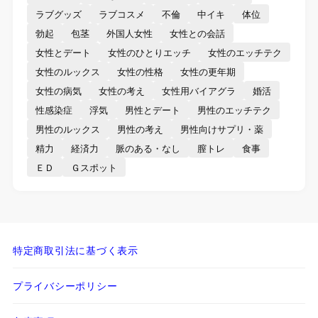
ラブグッズ
ラブコスメ
不倫
中イキ
体位
勃起
包茎
外国人女性
女性との会話
女性とデート
女性のひとりエッチ
女性のエッチテク
女性のルックス
女性の性格
女性の更年期
女性の病気
女性の考え
女性用バイアグラ
婚活
性感染症
浮気
男性とデート
男性のエッチテク
男性のルックス
男性の考え
男性向けサプリ・薬
精力
経済力
脈のある・なし
膣トレ
食事
ＥＤ
Ｇスポット
特定商取引法に基づく表示
プライバシーポリシー