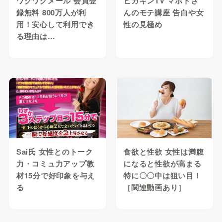
ワクワクメール 会員登
ヒカキンTV マホトさ
録無料 800万人が利
んのモテ講座 告白や女
用！安心して利用でき
性の見極め
る理由は…
Sai氏 女性とのトーク
食欲と性欲 女性は満腹
力・コミュ力アップ教
になると性欲が高まる
材15分で好印象を与え
特に〇〇中は狙い目！
る
［関連動画あり］