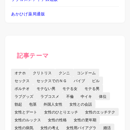
あかひげ薬局通販
記事テーマ
オナホ
クリトリス
クンニ
コンドーム
セックス
セックスでのＮＧ
バイブ
ピル
ポルチオ
モテない男
モテる女
モテる男
ラブグッズ
ラブコスメ
不倫
中イキ
体位
勃起
包茎
外国人女性
女性との会話
女性とデート
女性のひとりエッチ
女性のエッチテク
女性のルックス
女性の性格
女性の更年期
女性の病気
女性の考え
女性用バイアグラ
婚活