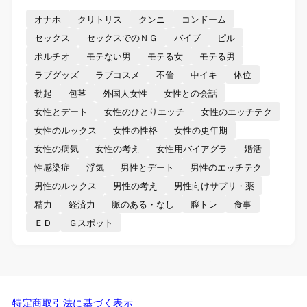
オナホ
クリトリス
クンニ
コンドーム
セックス
セックスでのＮＧ
バイブ
ピル
ポルチオ
モテない男
モテる女
モテる男
ラブグッズ
ラブコスメ
不倫
中イキ
体位
勃起
包茎
外国人女性
女性との会話
女性とデート
女性のひとりエッチ
女性のエッチテク
女性のルックス
女性の性格
女性の更年期
女性の病気
女性の考え
女性用バイアグラ
婚活
性感染症
浮気
男性とデート
男性のエッチテク
男性のルックス
男性の考え
男性向けサプリ・薬
精力
経済力
脈のある・なし
膣トレ
食事
ＥＤ
Ｇスポット
特定商取引法に基づく表示