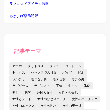
ラブコスメアイテム通販
あかひげ薬局通販
記事テーマ
オナホ
クリトリス
クンニ
コンドーム
セックス
セックスでのＮＧ
バイブ
ピル
ポルチオ
モテない男
モテる女
モテる男
ラブグッズ
ラブコスメ
不倫
中イキ
体位
勃起
包茎
外国人女性
女性との会話
女性とデート
女性のひとりエッチ
女性のエッチテク
女性のルックス
女性の性格
女性の更年期