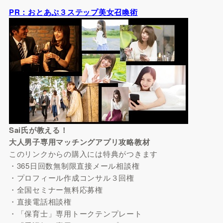
PR：おとあぷ３ステップ美女召喚術
Sai氏が教える！
大人男子専用マッチングアプリ攻略教材
このリンクからの購入には特典がつきます
・365日回数無制限直接メール相談権
・プロフィール作成コンサル３回権
・全国セミナー無料応募権
・直接電話相談権
・「保育士」専用トークテンプレート