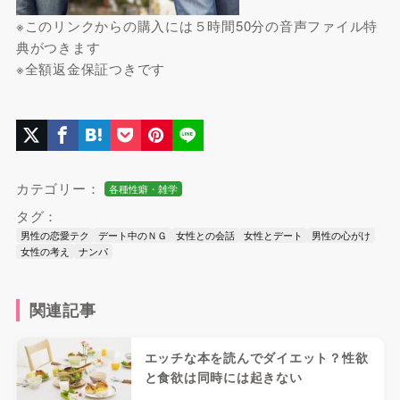
※このリンクからの購入には５時間50分の音声ファイル特
典がつきます
※全額返金保証つきです
カテゴリー：
各種性癖・雑学
タグ：
男性の恋愛テク
デート中のＮＧ
女性との会話
女性とデート
男性の心がけ
女性の考え
ナンパ
関連記事
エッチな本を読んでダイエット？性欲
と食欲は同時には起きない