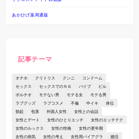
あかひげ薬局通販
記事テーマ
オナホ
クリトリス
クンニ
コンドーム
セックス
セックスでのＮＧ
バイブ
ピル
ポルチオ
モテない男
モテる女
モテる男
ラブグッズ
ラブコスメ
不倫
中イキ
体位
勃起
包茎
外国人女性
女性との会話
女性とデート
女性のひとりエッチ
女性のエッチテク
女性のルックス
女性の性格
女性の更年期
女性の病気
女性の考え
女性用バイアグラ
婚活