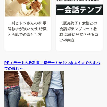
二村ヒトシさんの本 承
（販売終了）女性との
認欲求が強い女性 特徴
会話術テンプレート教
と会話での落とし方
材 恋愛に発展させるコ
ツや内容
PR：デートの教科書～初デートからつきあうまでのすべ
ての流れ～